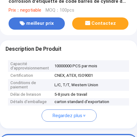
corrosion d'étiquette de code barres de cylindre de
Lpg facile à lire
Prix：negotiable
MOQ：100pcs
meilleur prix
Contactez
Description De Produit
Capacité
10000000 PCS par mois
d'approvisionnement
Certification
CNEX, ATEX, ISO9001
Conditions de
L/C, T/T, Western Union
paiement
Délai de livraison
5-8 jours de travail
Détails d'emballage
carton standard d'exportation
Regardez plus