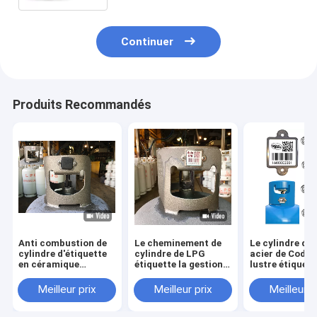
Continuer
Produits Recommandés
Anti combustion de
Le cheminement de
Le cylindre de
cylindre d'étiquette
cylindre de LPG
acier de Code 
en céramique
étiquette la gestion
lustre étiquett
inoxydable de code
de patrimoine UV de
résistance à la
barres avec la
résistance
corrosion
Meilleur prix
Meilleur prix
Meilleur p
couverture en
thermique de preuve
caoutchouc