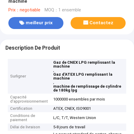
machine
Prix：negotiable
MOQ：1 ensemble
meilleur prix
Contactez
Description De Produit
Gaz de CNEX LPG remplissant la
machine
,
Gaz d'ATEX LPG remplissant la
Surligner
machine
,
machine de remplissage de cylindre
de 180kg lpg
Capacité
1000000 ensembles par mois
d'approvisionnement
Certification
ATEX, CNEX, ISO9001
Conditions de
L/C, T/T, Western Union
paiement
Délai de livraison
5-8 jours de travail