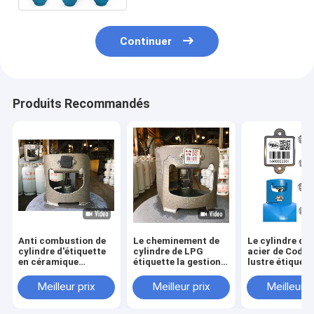
Continuer
Produits Recommandés
Anti combustion de
Le cheminement de
Le cylindre de
cylindre d'étiquette
cylindre de LPG
acier de Code 
en céramique
étiquette la gestion
lustre étiquett
inoxydable de code
de patrimoine UV de
résistance à la
barres avec la
résistance
corrosion
Meilleur prix
Meilleur prix
Meilleur p
couverture en
thermique de preuve
caoutchouc