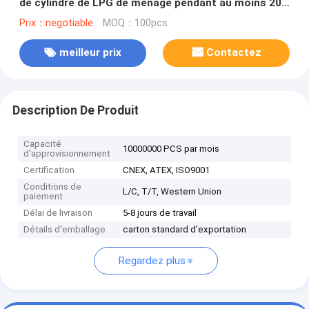
de cylindre de LPG de ménage pendant au moins 20
années
Prix：negotiable
MOQ：100pcs
meilleur prix
Contactez
Description De Produit
Capacité
10000000 PCS par mois
d'approvisionnement
Certification
CNEX, ATEX, ISO9001
Conditions de
L/C, T/T, Western Union
paiement
Délai de livraison
5-8 jours de travail
Détails d'emballage
carton standard d'exportation
Regardez plus