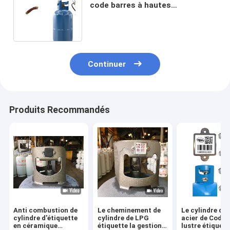
code barres à hautes
températures de cylindre de
résistance de CNEX
Continuer
Produits Recommandés
Anti combustion de
Le cheminement de
Le cylindre de
cylindre d'étiquette
cylindre de LPG
acier de Code 
en céramique
étiquette la gestion
lustre étiquett