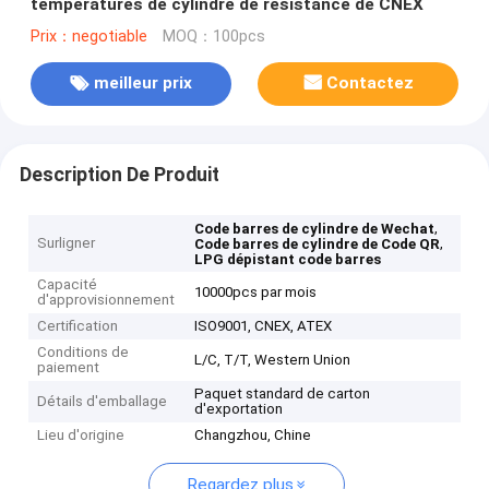
températures de cylindre de résistance de CNEX
Prix：negotiable
MOQ：100pcs
meilleur prix
Contactez
Description De Produit
,
Code barres de cylindre de Wechat
Surligner
,
Code barres de cylindre de Code QR
LPG dépistant code barres
Capacité
10000pcs par mois
d'approvisionnement
Certification
ISO9001, CNEX, ATEX
Conditions de
L/C, T/T, Western Union
paiement
Paquet standard de carton
Détails d'emballage
d'exportation
Lieu d'origine
Changzhou, Chine
Regardez plus