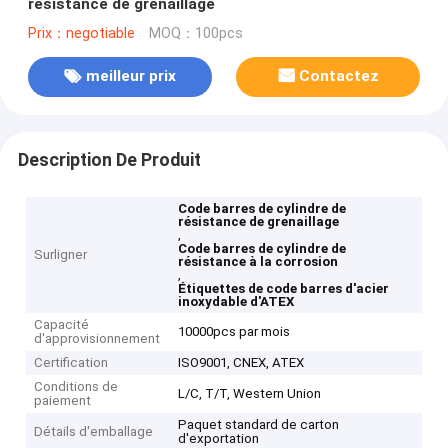
résistance de grenaillage
Prix：negotiable
MOQ：100pcs
meilleur prix
Contactez
Description De Produit
Code barres de cylindre de
résistance de grenaillage
,
Code barres de cylindre de
Surligner
résistance à la corrosion
,
Étiquettes de code barres d'acier
inoxydable d'ATEX
Capacité
10000pcs par mois
d'approvisionnement
Certification
ISO9001, CNEX, ATEX
Conditions de
L/C, T/T, Western Union
paiement
Paquet standard de carton
Détails d'emballage
d'exportation