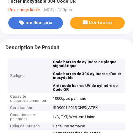
l'acier inoxydable 304 Code QR
Prix：negotiable
MOQ：100pcs
meilleur prix
Contactez
Description De Produit
Code barres de cylindre de plaque
signalétique
,
Code barres de 304 cylindres d'acier
Surligner
inoxydable
,
Anti code barres UV de cylindre de
Code QR
Capacité
10000pcs par mois
d'approvisionnement
Certification
ISO9001:2015,CNEX,ATEX
Conditions de
L/C, T/T, Western Union
paiement
Délai de livraison
Dans une semaine