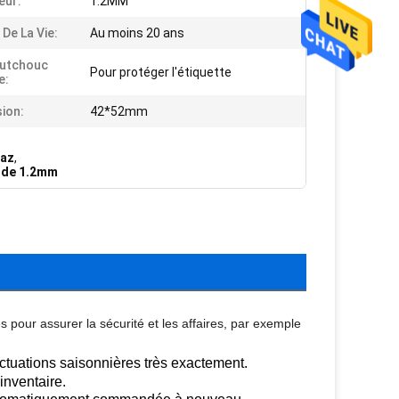
eur:
1.2MM
De La Vie:
Au moins 20 ans
outchouc
Pour protéger l'étiquette
e:
ion:
42*52mm
gaz
,
r de 1.2mm
 pour assurer la sécurité et les affaires, par exemple
ctuations saisonnières très exactement.
inventaire.