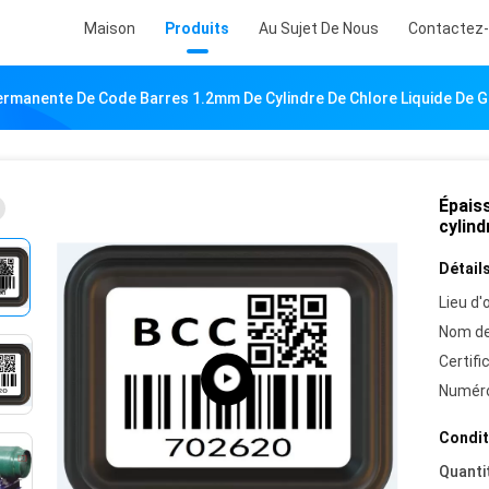
Maison
Produits
Au Sujet De Nous
Contactez
ermanente De Code Barres 1.2mm De Cylindre De Chlore Liquide De 
Épais
cylind
Détails
Lieu d'o
Nom de
Certifi
Numéro
Condit
Quanti