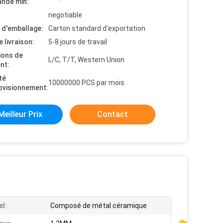
nde min:
negotiable
s d'emballage:
Carton standard d'exportation
e livraison:
5-8 jours de travail
ions de
L/C, T/T, Western Union
nt:
té
10000000 PCS par mois
ovisionnement:
Meilleur Prix
Contact
el:
Composé de métal céramique