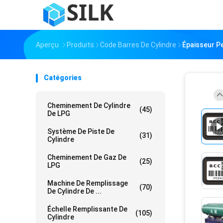
Aperçu
Produits
Code Barres De Cylindre
Épaisseur P
Catégories
Cheminement De Cylindre
(45)
De LPG
Système De Piste De
(31)
Cylindre
Cheminement De Gaz De
(25)
LPG
Machine De Remplissage
(70)
De Cylindre De ...
Échelle Remplissante De
(105)
Cylindre