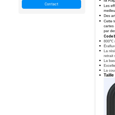
la Rap
Contact
Les eff
meille
Des art
Cette 
cartes
par des
Code b
800℃ r
Éraflu
La rési
retrai
La bas
Excell
La cou
Taill