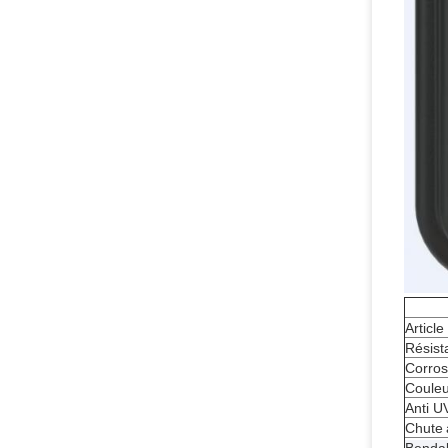
Article
Résist
Corros
Couleu
Anti U
Chute
Bendab