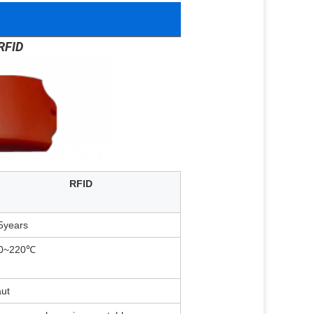
RFID
RFID
5years
20~220℃
ut