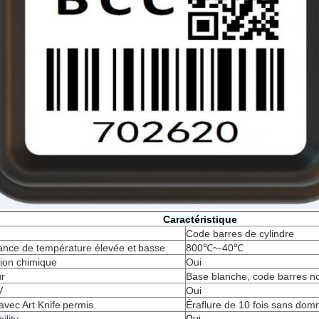
Caractéristique
Code barres de cylindre
ance de température élevée et
basse
800℃~-40℃
ion chimique
Oui
r
Base blanche, code barres no
V
Oui
avec Art Knife
permis
Éraflure de 10 fois sans do
ility
Oui