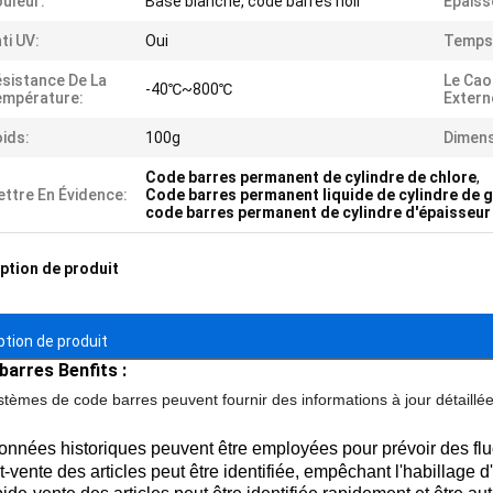
uleur:
Base blanche, code barres noir
Épaiss
ti UV:
Oui
Temps 
sistance De La
Le Ca
-40℃~800℃
empérature:
Extern
ids:
100g
Dimens
Code barres permanent de cylindre de chlore
,
ttre En Évidence:
Code barres permanent liquide de cylindre de 
code barres permanent de cylindre d'épaisseu
ption de produit
ption de produit
barres Benfits :
stèmes de code barres peuvent fournir des informations à jour détaillées
nnées historiques peuvent être employées pour prévoir des flu
t-vente des articles peut être identifiée, empêchant l'habillage d'