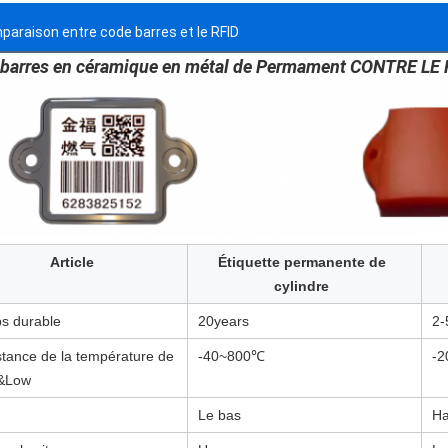
paraison entre code barres et le RFID
barres en céramique en métal de Permament CONTRE LE 
Article
Étiquette permanente de
cylindre
s durable
20years
2-
stance de la température de
-40~800℃
-
&Low
Le bas
Ha