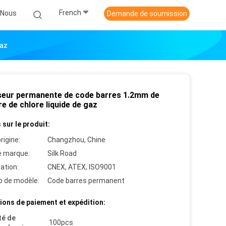
French
-Nous
Demande de soumission
Gaz
seur permanente de code barres 1.2mm de
re de chlore liquide de gaz
 sur le produit:
rigine:
Changzhou, Chine
 marque:
Silk Road
cation:
CNEX, ATEX, ISO9001
 de modèle:
Code barres permanent
ions de paiement et expédition:
té de
100pcs