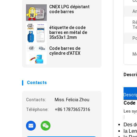
Co
CNEX LPG dépistant
An
code barres
Ré
T
étiquette de code
barres en métal de
35x53x1.2mm
Po
Code barres de
cylindre d'ATEX
Me
Descri
Contacts
Descri
Contacts:
Miss. Felicia Zhou
Code 
Téléphone:
+86 17873657316
Les sy
:
Des do
la Len