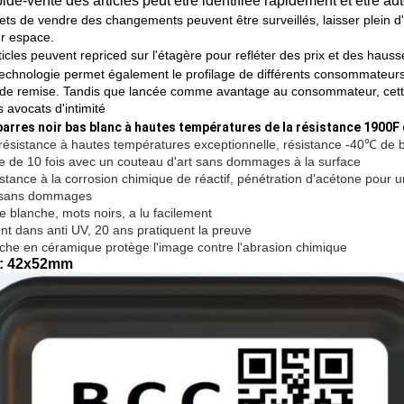
ide-vente des articles peut être identifiée rapidement et êtr
ets de vendre des changements peuvent être surveillés, laisser plein d'
ur espace.
icles peuvent repriced sur l'étagère pour refléter des prix et des hauss
technologie permet également le profilage de différents consommateurs
 de remise. Tandis que lancée comme avantage au consommateur, cette
 avocats d'intimité
arres noir bas blanc à hautes températures de la résistance 1900F d
ésistance à hautes températures exceptionnelle, résistance -40℃ de 
re de 10 fois avec un couteau d'art sans dommages à la surface
stance à la corrosion chimique de réactif, pénétration d'acétone pour un
t sans dommages
e blanche, mots noirs, a lu facilement
ent dans anti UV, 20 ans pratiquent la preuve
che en céramique protège l'image contre l'abrasion chimique
e : 42x52mm