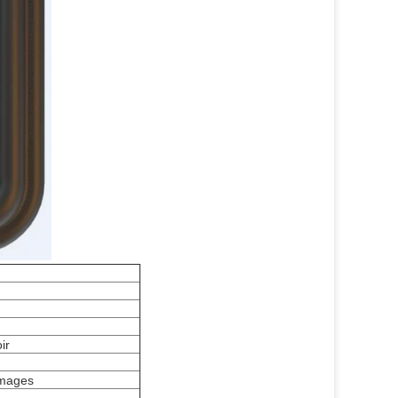
ir
mmages