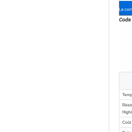
La com
Code 
Temp
Rési
High
Coût