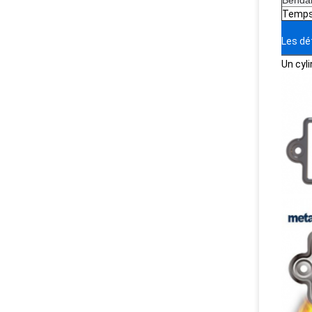
Temps
Les dé
Un cyl