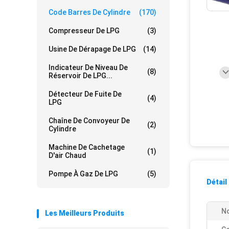
Code Barres De Cylindre
(170)
Compresseur De LPG
(3)
Usine De Dérapage De LPG
(14)
Indicateur De Niveau De
(8)
Réservoir De LPG...
Détecteur De Fuite De
(4)
LPG
Chaîne De Convoyeur De
(2)
Cylindre
Machine De Cachetage
(1)
D'air Chaud
Pompe À Gaz De LPG
(5)
Détail
No
Les Meilleurs Produits