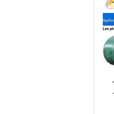
Applic
Les ph