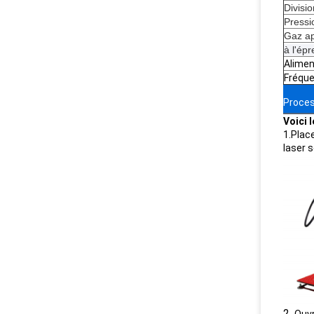
Divisio
Pressi
Gaz ap
à l'ép
Alimen
Fréque
Proces
Voici 
1.Place
laser 
2.