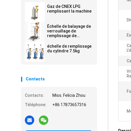
No
Gaz de CNEX LPG
remplissant la machine
Di
Échelle de balayage de
verrouillage de
Ex
remplissage de
cylindre
Ca
échelle de remplissage
L'
du cylindre 7.5kg
Ca
Vi
Re
Contacts
Fu
Contacts:
Miss. Felicia Zhou
Téléphone:
+86 17873657316
Me
Descri