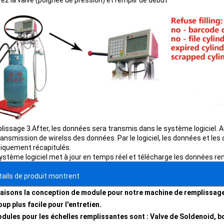
ez la valve (poignée de pression) et remplir de début
plissage 3.After, les données sera transmis dans le système logiciel.
transmission de wirelss des données. Par le logiciel, les données et le
tiquement récapitulés.
ystème logiciel met à jour en temps réel et télécharge les données re
tails de produit montrent
aisons la conception de module pour notre machine de remplissage d
up plus facile pour l'entretien.
dules pour les échelles remplissantes sont :
Valve de Soldenoid, bo