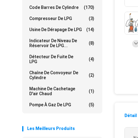
Code Barres De Cylindre
(170)
Compresseur De LPG
(3)
Usine De Dérapage De LPG
(14)
Indicateur De Niveau De
(8)
Réservoir De LPG...
Détecteur De Fuite De
(4)
LPG
Chaîne De Convoyeur De
(2)
Cylindre
Machine De Cachetage
(1)
D'air Chaud
Pompe À Gaz De LPG
(5)
Détail
Les Meilleurs Produits