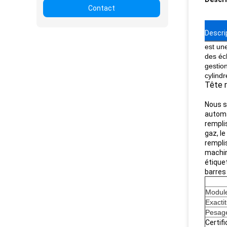
Contact
Descri
est un
des éc
gestio
cylindr
Tête r
Nous s
automa
remplis
gaz, l
remplis
machin
étiquet
barres
Modul
Exacti
Pesag
Certif