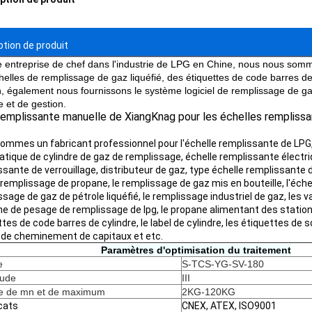
ption de produit
e entreprise de chef dans l'industrie de LPG en Chine, nous nous somm
helles de remplissage de gaz liquéfié, des étiquettes de code barres de
n, également nous fournissons le système logiciel de remplissage de ga
e et de gestion.
emplissante manuelle de XiangKnag pour les échelles remplissan
ommes un fabricant professionnel pour l'échelle remplissante de LPG, 
tique de cylindre de gaz de remplissage, échelle remplissante électri
sante de verrouillage, distributeur de gaz, type échelle remplissante d
e remplissage de propane, le remplissage de gaz mis en bouteille, l'éch
sage de gaz de pétrole liquéfié, le remplissage industriel de gaz, les va
e de pesage de remplissage de lpg, le propane alimentant des stations
tes de code barres de cylindre, le label de cylindre, les étiquettes de
 de cheminement de capitaux et etc.
Paramètres d'optimisation du traitement
e
S-TCS-YG-SV-180
tude
III
e de mn et de maximum
2KG-120KG
icats
CNEX, ATEX, ISO9001