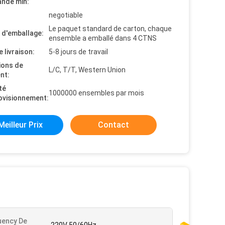
nde min:
negotiable
Le paquet standard de carton, chaque
s d'emballage:
ensemble a emballé dans 4 CTNS
e livraison:
5-8 jours de travail
ions de
L/C, T/T, Western Union
nt:
té
1000000 ensembles par mois
ovisionnement:
Meilleur Prix
Contact
uency De