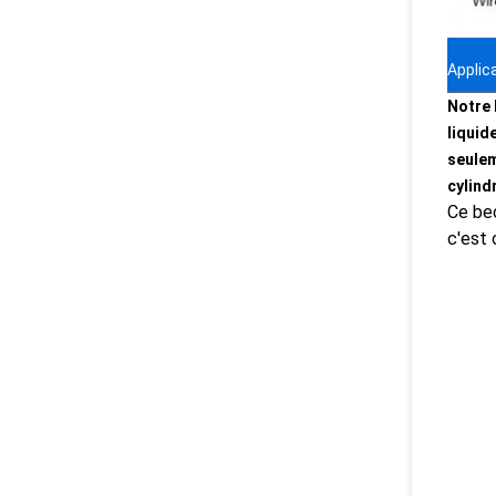
Applic
Notre 
liquid
seulem
cylind
Ce bec
c'est 