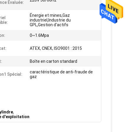
220V 50/60Hz
nce Évaluée:
Énergie et mines,Gaz
iel
industriel,Industrie du
ible:
GPL,Gestion d'actifs
on:
0~1.6Mpa
cat:
ATEX, CNEX, ISO9001 : 2015
:
Boîte en carton standard
caractéristique de anti-fraude de
on1 Spécial:
gaz
ylindre
,
e d'exploitation