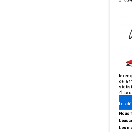
Ouvr
le rem
de la 
statis
4.
Le s
Les dé
Nous f
beauco
Les mo