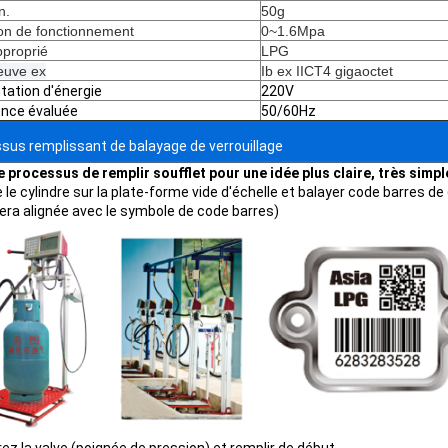
n.
50g
on de fonctionnement
0~1.6Mpa
proprié
LPG
reuve ex
Ib ex IICT4 gigaoctet
tation d'énergie
220V
nce évaluée
50/60Hz
sus remplissant de balayage de verrouillage
le processus de remplir soufflet pour une idée plus claire, très simpl
 le cylindre sur la plate-forme vide d'échelle et balayer code barres de c
sera alignée avec le symbole de code barres)