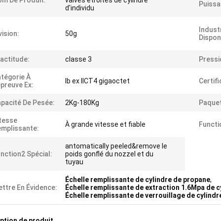
m De Produit:
valves étroites de cylindre
Puissa
d'individu
Industr
vision:
50g
Dispon
actitude:
classe 3
Pressi
tégorie À
Ib ex IICT4 gigaoctet
Certifi
épreuve Ex:
pacité De Pesée:
2Kg-180Kg
Paquet
tesse
À grande vitesse et fiable
Functi
mplissante:
antomatically peeled&remove le
nction2 Spécial:
poids gonflé du nozzel et du
tuyau
Échelle remplissante de cylindre de propane
,
ttre En Évidence:
Échelle remplissante de extraction 1.6Mpa de c
Échelle remplissante de verrouillage de cylindr
ption de produit