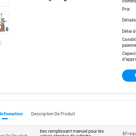
comma
Prix:
Détail
Délai d
Condit
paieme
Capaci
d'appr
 Infomation
Description De Produit
bec remplissant manuel pour les
&Freq