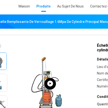
Maison
Produits
Au Sujet De Nous
Contactez
elle Remplissante De Verrouillage 1.6Mpa De Cylindre Principal Man
Échell
cylind
Détails
Lieu d'o
Nom de
Certifi
Numéro
Condit
Quanti