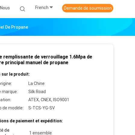
French
-Nous
Demande de soumission
uel De Propane
e remplissante de verrouillage 1.6Mpa de
re principal manuel de propane
 sur le produit:
rigine:
La Chine
 marque:
Silk Road
cation:
ATEX, CNEX, ISO9001
 de modèle:
S-TCS-YG-SV
ions de paiement et expédition:
té de
1 ensemble