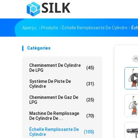
Aperçu
Produits
Échelle Remplissante De Cylindre
Éch
Catégories
Cheminement De Cylindre
(45)
De LPG
Système De Piste De
(31)
Cylindre
Cheminement De Gaz De
(25)
LPG
Machine De Remplissage
(70)
De Cylindre De ...
Échelle Remplissante De
(105)
Cylindre