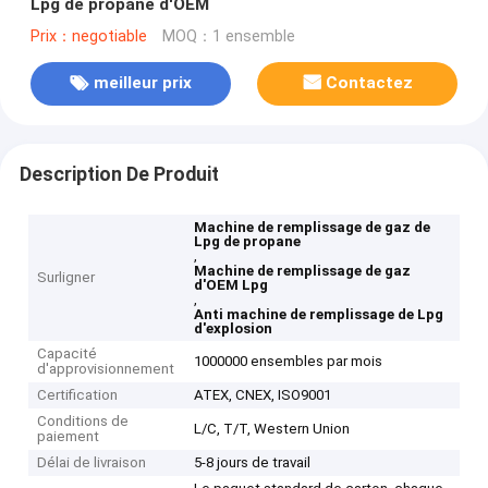
Lpg de propane d'OEM
Prix：negotiable
MOQ：1 ensemble
meilleur prix
Contactez
Description De Produit
Machine de remplissage de gaz de
Lpg de propane
,
Machine de remplissage de gaz
Surligner
d'OEM Lpg
,
Anti machine de remplissage de Lpg
d'explosion
Capacité
1000000 ensembles par mois
d'approvisionnement
Certification
ATEX, CNEX, ISO9001
Conditions de
L/C, T/T, Western Union
paiement
Délai de livraison
5-8 jours de travail