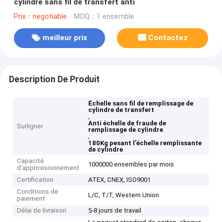
cylindre sans fil de transfert anti
Prix：negotiable
MOQ：1 ensemble
meilleur prix
Contactez
Description De Produit
Échelle sans fil de remplissage de
cylindre de transfert
,
Anti échelle de fraude de
Surligner
remplissage de cylindre
,
180Kg pesant l'échelle remplissante
de cylindre
Capacité
1000000 ensembles par mois
d'approvisionnement
Certification
ATEX, CNEX, ISO9001
Conditions de
L/C, T/T, Western Union
paiement
Délai de livraison
5-8 jours de travail