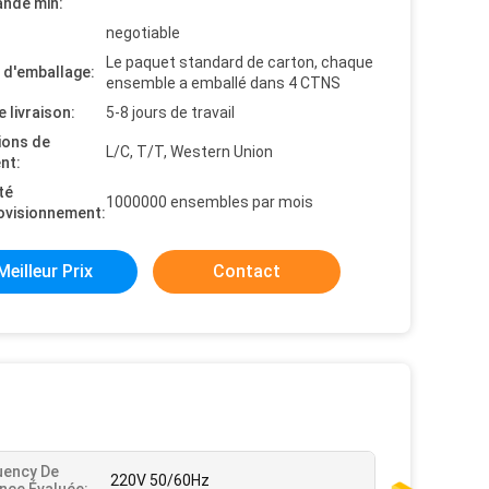
nde min:
negotiable
Le paquet standard de carton, chaque
s d'emballage:
ensemble a emballé dans 4 CTNS
e livraison:
5-8 jours de travail
ions de
L/C, T/T, Western Union
nt:
té
1000000 ensembles par mois
ovisionnement:
Meilleur Prix
Contact
uency De
220V 50/60Hz