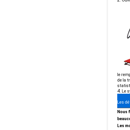
Ouvr
le rem
de la 
statis
4.
Le s
Les dé
Nous f
beauco
Les mo