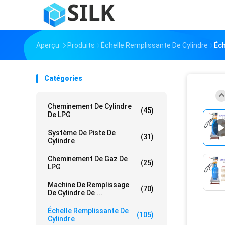
Aperçu
Produits
Échelle Remplissante De Cylindre
Éch
Catégories
Cheminement De Cylindre
(45)
De LPG
Système De Piste De
(31)
Cylindre
Cheminement De Gaz De
(25)
LPG
Machine De Remplissage
(70)
De Cylindre De ...
Échelle Remplissante De
(105)
Cylindre