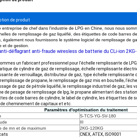
ption de produit
e entreprise de chef dans l'industrie de LPG en Chine, nous nous somm
helles de remplissage de gaz liquéfié, des étiquettes de code barres de
n, également nous fournissons le système logiciel de remplissage de ga
e et de gestion.
nti-déflagrant anti-fraude wiresless de batterie du CLi-ion 2K
ommes un fabricant professionnel pour l'échelle remplissante de LPG, 
tique de cylindre de gaz de remplissage, échelle remplissante électri
sante de verrouillage, distributeur de gaz, type échelle remplissante d
e remplissage de propane, le remplissage de gaz mis en bouteille, l'éch
sage de gaz de pétrole liquéfié, le remplissage industriel de gaz, les va
e de pesage de remplissage de lpg, le propane alimentant des stations
tes de code barres de cylindre, le label de cylindre, les étiquettes de
 de cheminement de capitaux et etc.
Paramètres d'optimisation du traitement
e
S-TCS-YG-SV-180
tude
III
e de mn et de maximum
2KG-120KG
icats
CNEX, ATEX, ISO9001