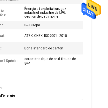
nce Évaluée:
Énergie et exploitation, gaz
iel
industriel, industrie de LPG,
ible:
gestion de patrimoine
on:
0~1.6Mpa
cat:
ATEX, CNEX, ISO9001 : 2015
:
Boîte standard de carton
caractéristique de anti-fraude de
on1 Spécial:
gaz
nt
,
,
 d'énergie