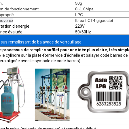
n.
50g
on de fonctionnement
0~1.6Mpa
proprié
LPG
reuve ex
Ib ex IICT4 gigaoctet
tation d'énergie
220V
nce évaluée
50/60Hz
sus remplissant de balayage de verrouillage
le processus de remplir soufflet pour une idée plus claire, très simpl
 le cylindre sur la plate-forme vide d'échelle et balayer code barres de c
sera alignée avec le symbole de code barres)