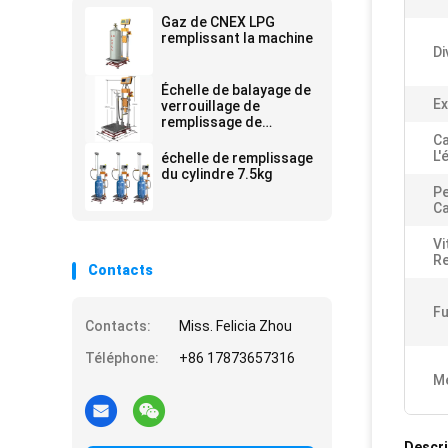
Gaz de CNEX LPG
remplissant la machine
Di
Échelle de balayage de
Ex
verrouillage de
remplissage de
cylindre
Ca
L'
échelle de remplissage
du cylindre 7.5kg
Pe
Ca
Vi
Re
Contacts
Fu
Contacts:
Miss. Felicia Zhou
Téléphone:
+86 17873657316
Me
Descri