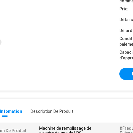
comma
Prix:
Détail
Délai d
Condit
paieme
Capaci
d'appr
 Infomation
Description De Produit
Machine de remplissage de
&Freq
m De Produit: