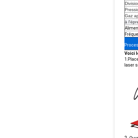
Divisio
Pressi
Gaz ap
à l'ép
Alimen
Fréque
Proces
Voici 
1.Place
laser 
2.