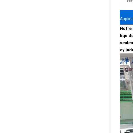
Applic
Notre 
liquid
seulem
cylind