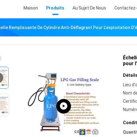
Maison
Produits
Au Sujet De Nous
Contactez
elle Remplissante De Cylindre Anti-Déflagrant Pour L'exploitation D'
Échell
pour l
Détails
Lieu d'o
Nom de
Certifi
Numéro
Condit
Quanti