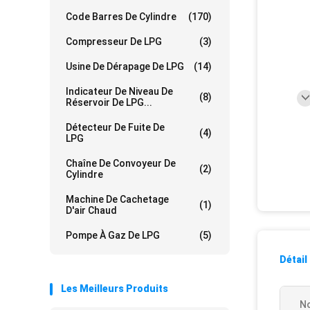
Code Barres De Cylindre
(170)
Compresseur De LPG
(3)
Usine De Dérapage De LPG
(14)
Indicateur De Niveau De
(8)
Réservoir De LPG...
Détecteur De Fuite De
(4)
LPG
Chaîne De Convoyeur De
(2)
Cylindre
Machine De Cachetage
(1)
D'air Chaud
Pompe À Gaz De LPG
(5)
Détail
Les Meilleurs Produits
No