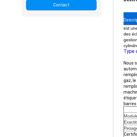
Contact
Descri
est un
des éc
gestio
cylindr
Type a
Nous s
automa
remplis
gaz, l
remplis
machin
étiquet
barres
Modul
Exacti
Pesag
Certif