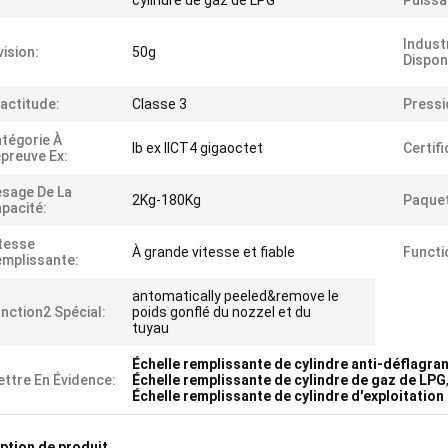
cylindre de gaz de LPG
Puissa
Industr
vision:
50g
Dispon
actitude:
Classe 3
Pressi
tégorie À
Ib ex IICT4 gigaoctet
Certifi
épreuve Ex:
sage De La
2Kg-180Kg
Paquet
pacité:
tesse
À grande vitesse et fiable
Functi
mplissante:
antomatically peeled&remove le
nction2 Spécial:
poids gonflé du nozzel et du
tuyau
Échelle remplissante de cylindre anti-déflagra
ttre En Évidence:
Échelle remplissante de cylindre de gaz de LPG
Échelle remplissante de cylindre d'exploitation
ption de produit