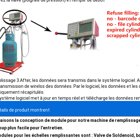
ez la valve (poignée de pression) et remplir de début
plissage 3.After, les données sera transmis dans le système logiciel.
transmission de wirelss des données. Par le logiciel, les données et le
tiquement récapitulés.
ystème logiciel met à jour en temps réel et télécharge les données re
tails de produit montrent
aisons la conception de module pour notre machine de remplissage d
up plus facile pour l'entretien.
dules pour les échelles remplissantes sont :
Valve de Soldenoid, bo