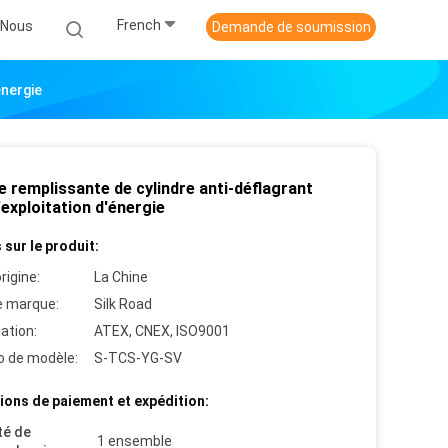
French
-Nous
Demande de soumission
énergie
e remplissante de cylindre anti-déflagrant
'exploitation d'énergie
 sur le produit:
rigine:
La Chine
 marque:
Silk Road
cation:
ATEX, CNEX, ISO9001
 de modèle:
S-TCS-YG-SV
ions de paiement et expédition:
té de
1 ensemble