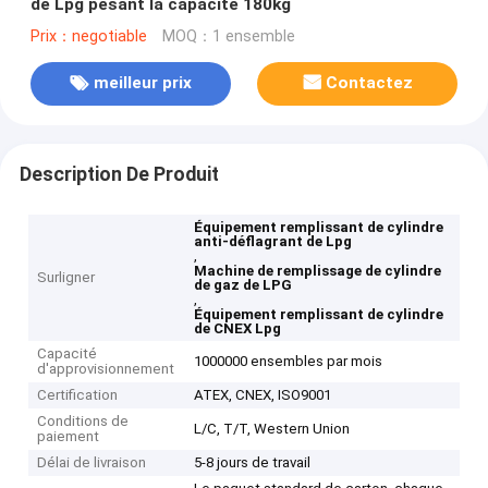
de Lpg pesant la capacité 180kg
Prix：negotiable
MOQ：1 ensemble
meilleur prix
Contactez
Description De Produit
Équipement remplissant de cylindre
anti-déflagrant de Lpg
,
Machine de remplissage de cylindre
Surligner
de gaz de LPG
,
Équipement remplissant de cylindre
de CNEX Lpg
Capacité
1000000 ensembles par mois
d'approvisionnement
Certification
ATEX, CNEX, ISO9001
Conditions de
L/C, T/T, Western Union
paiement
Délai de livraison
5-8 jours de travail